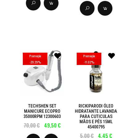
Promoção
Promoção
-
29.29
%
-
11.02
%
TECHSHEN SET
RICKIPARODI ÓLEO
MANICURE ECOPRO
HIDRATANTE LAVANDA
35000RPM 12300603
PARA CUTICULAS
MÃOS E PÉS 15ML
70,00 €
49,50 €
45400795
5,00 €
4,45 €