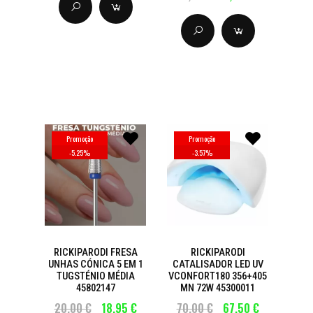
Promoção
Promoção
-
5.25
%
-
3.57
%
RICKIPARODI FRESA
RICKIPARODI
UNHAS CÓNICA 5 EM 1
CATALISADOR LED UV
TUGSTÉNIO MÉDIA
VCONFORT180 356+405
45802147
MN 72W 45300011
20,00 €
18,95 €
70,00 €
67,50 €