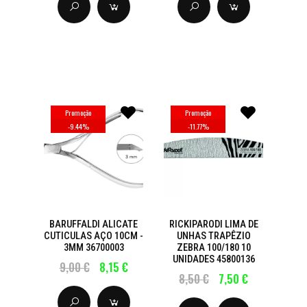
Promoção
Promoção
-
9.44
%
-
11.77
%
BARUFFALDI ALICATE
RICKIPARODI LIMA DE
CUTICULAS AÇO 10CM -
UNHAS TRAPÊZIO
3MM 36700003
ZEBRA 100/180 10
UNIDADES 45800136
9,00 €
8,15 €
8,50 €
7,50 €