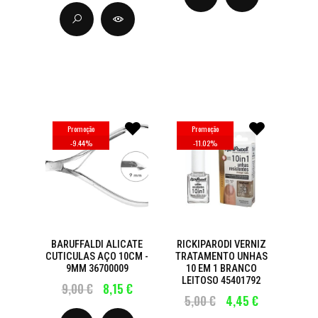
Promoção
Promoção
-
9.44
%
-
11.02
%
BARUFFALDI ALICATE
RICKIPARODI VERNIZ
CUTICULAS AÇO 10CM -
TRATAMENTO UNHAS
9MM 36700009
10 EM 1 BRANCO
LEITOSO 45401792
9,00 €
8,15 €
5,00 €
4,45 €