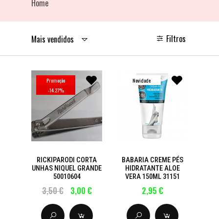
Home
Filtros
Mais vendidos
Promoção
Novidade
-
14.27
%
RICKIPARODI CORTA
BABARIA CREME PÉS
UNHAS NIQUEL GRANDE
HIDRATANTE ALOE
50010604
VERA 150ML 31151
3,50 €
3,00 €
2,95 €