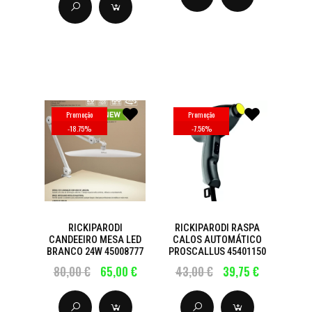
Promoção
Promoção
-
18.75
%
-
7.56
%
RICKIPARODI
RICKIPARODI RASPA
CANDEEIRO MESA LED
CALOS AUTOMÁTICO
BRANCO 24W 45008777
PROSCALLUS 45401150
80,00 €
65,00 €
43,00 €
39,75 €