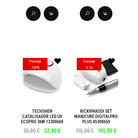
Promoção
Promoção
-
7.43
%
-
8.7
%
TECHSHEN
RICKIPARODI SET
CATALISADOR LED UV
MANICURE DIGITALPRO
ECOPRO 36W 12300604
PLUS 45300650
35,00 €
32,40 €
115,00 €
105,00 €