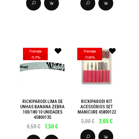
Promoção
Promoção
-
11.77
%
-
11.69
%
RICKIPARODI LIMA DE
RICKIPARODI KIT
UNHAS BANANA ZEBRA
ACESSÓRIOS SET
100/180 10 UNIDADES
MANICURE 45800122
45800135
3,00 €
2,65 €
8,50 €
7,50 €