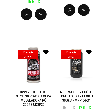
15,50 €
Promoção
Promoção
-
9.09
%
-
20
%
UPPERCUT DELUXE
NISHMAN CERA PÓ X1
STYLING POWDER CERA
FIXACAO EXTRA FORTE
MODELADORA PÓ
30GRS NMN-104-X1
20GRS UDSP20
15,00 €
12,00 €