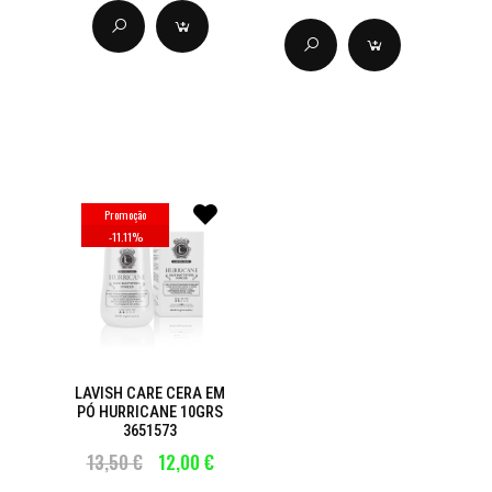
Promoção
-
11.11
%
LAVISH CARE CERA EM
PÓ HURRICANE 10GRS
3651573
13,50 €
12,00 €