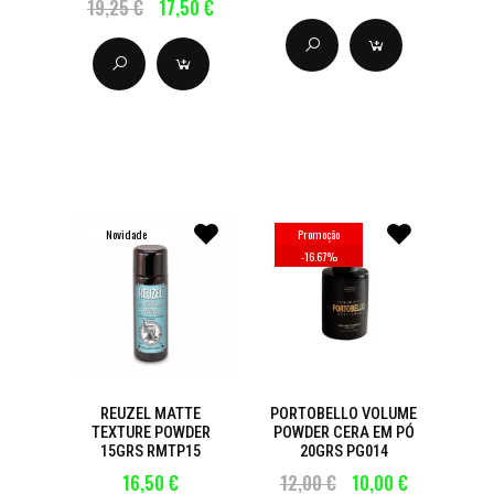
19,25 €
17,50 €
Novidade
Promoção
-
16.67
%
REUZEL MATTE
PORTOBELLO VOLUME
TEXTURE POWDER
POWDER CERA EM PÓ
15GRS RMTP15
20GRS PG014
16,50 €
12,00 €
10,00 €